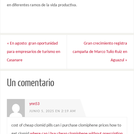
en diferentes ramos de la vida productiva.
«
En agosto: gran oportunidad
Gran crecimiento registra
para empresarios de turismo en
campaña de Marco Tulio Ruiz en
Casanare
Aguazul
»
Un comentario
ynn53
JUNIO 5, 2025 EN 2:19 AM
cost of cheap clomid pills can i purchase clomiphene prices how to
get clomid
where can i buy cheap clomiphene without prescription