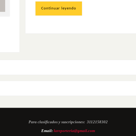
Continuar leyendo
Para clasificados y suscripciones:
3112158302
Email:
lareporteria@gmail.com