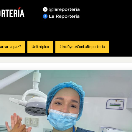
rrar la paz?
Unitrópico
#InclúyeteConLaReportería