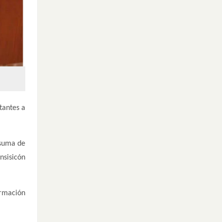
tantes a
 suma de
nsisicón
ormación