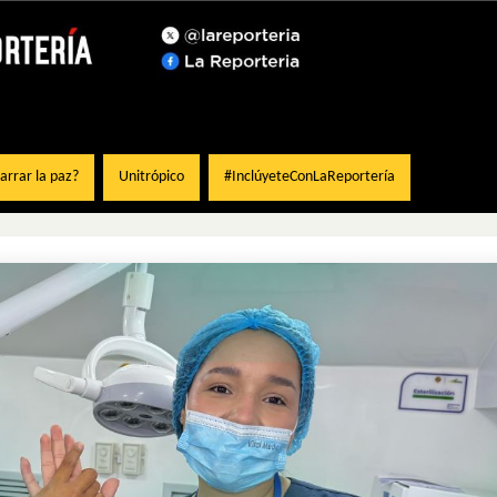
rrar la paz?
Unitrópico
#InclúyeteConLaReportería