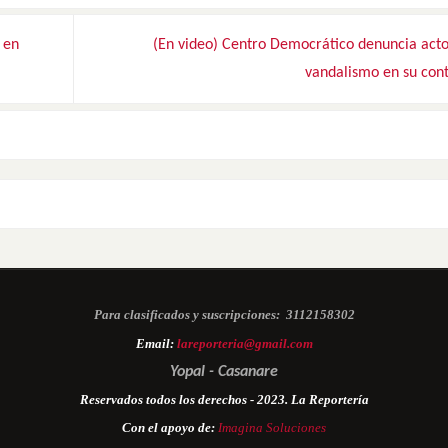
 en
(En video) Centro Democrático denuncia acto
vandalismo en su con
Para clasificados y suscripciones:
3112158302
Email:
lareporteria@gmail.com
Yopal - Casanare
Reservados todos los derechos - 2023. La Reportería
Con el apoyo de:
Imagina Soluciones