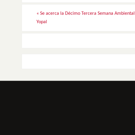
«
Se acerca la Décimo Tercera Semana Ambiental
Yopal