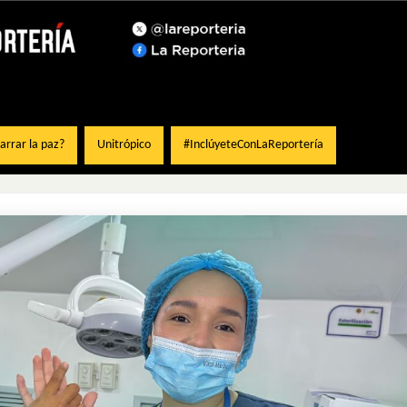
rrar la paz?
Unitrópico
#InclúyeteConLaReportería