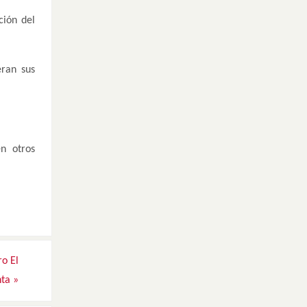
ción del
ran sus
n otros
ro El
nta
»