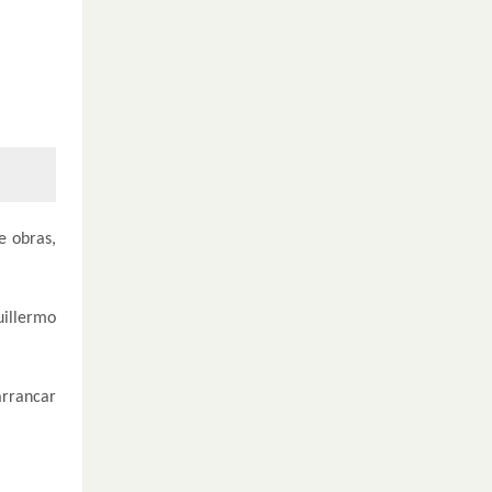
e obras,
uillermo
arrancar