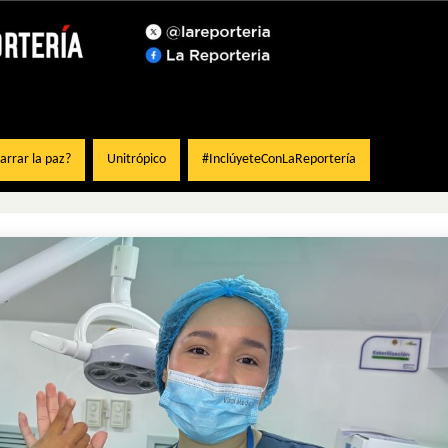
rrar la paz?
Unitrópico
#InclúyeteConLaReportería