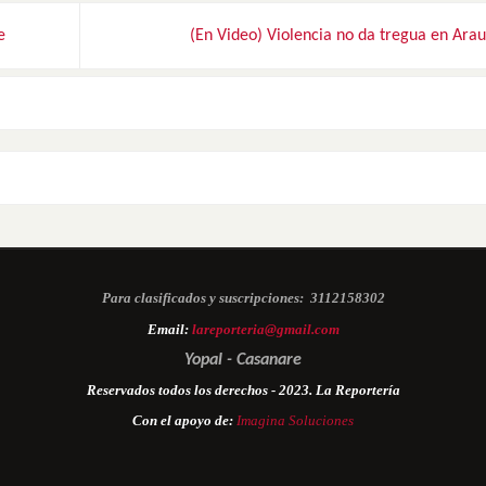
e
(En Video) Violencia no da tregua en Ara
Para clasificados y suscripciones:
3112158302
Email:
lareporteria@gmail.com
Yopal - Casanare
Reservados todos los derechos - 2023. La Reportería
Con el apoyo de:
Imagina Soluciones