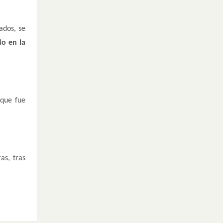
ados, se
do en la
 que fue
as, tras