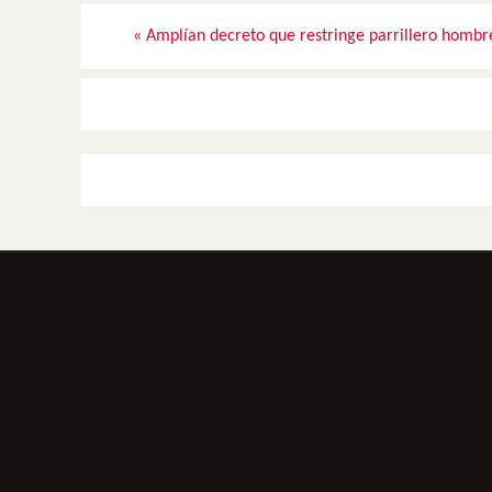
«
Amplían decreto que restringe parrillero hombr