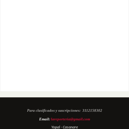
Para clasificados y suscripciones:
3112158302
Email:
lareporteria@gmail.com
Yopal - Casanare