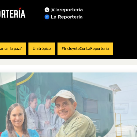
rrar la paz?
Unitrópico
#InclúyeteConLaReportería