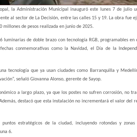
opal, la Administración Municipal inauguró este lunes 7 de julio 
nte al sector de La Decisión, entre las calles 15 y 19. La obra fue e
0 millones de pesos realizada en junio de 2025.
y 36 luminarias de doble brazo con tecnología RGB, programables en d
a fechas conmemorativas como la Navidad, el Día de la Independ
 una tecnología que ya usan ciudades como Barranquilla y Medellí
ovación”, señaló Giovanna Alonso, gerente de Sayop.
onómico a largo plazo, ya que los postes no sufren corrosión, no tr
Además, destacó que esta instalación no incrementará el valor del r
 puntos estratégicos de la ciudad, incluyendo rotondas y zonas
muna 6.