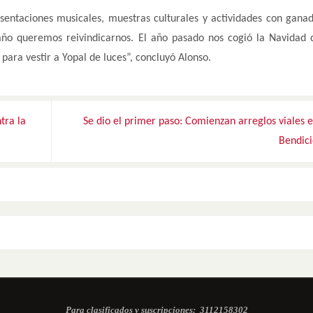
sentaciones musicales, muestras culturales y actividades con gana
e año queremos reivindicarnos. El año pasado nos cogió la Navidad 
ara vestir a Yopal de luces”, concluyó Alonso.
tra la
Se dio el primer paso: Comienzan arreglos viales 
Bendic
Para clasificados y suscripciones:
3112158302