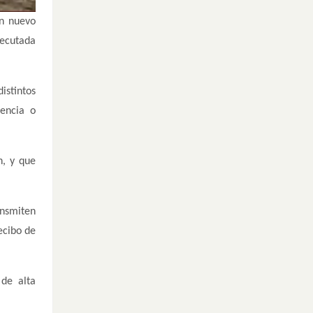
un nuevo
jecutada
istintos
encia o
n, y que
ansmiten
ecibo de
 de alta