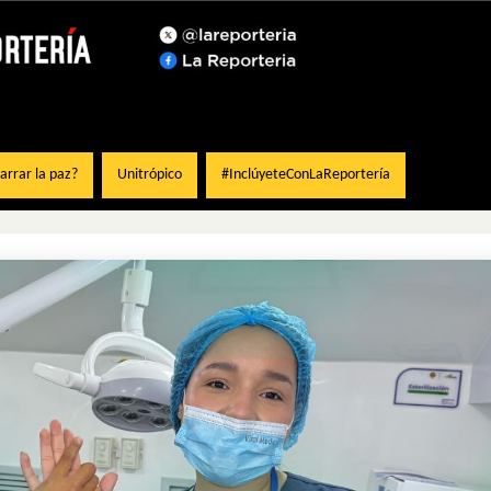
rrar la paz?
Unitrópico
#InclúyeteConLaReportería