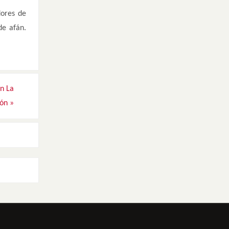
dores de
de afán.
en La
ión
»