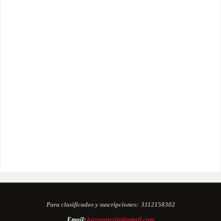
Para clasificados y suscripciones:
3112158302
Email:
lareporteria@gmail.com