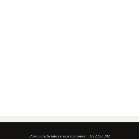
Para clasificados y suscripciones:
3112158302