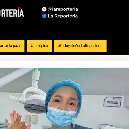
rrar la paz?
Unitrópico
#InclúyeteConLaReportería