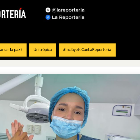
rrar la paz?
Unitrópico
#InclúyeteConLaReportería