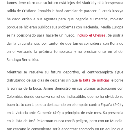
James tiene claro que su futuro está lejos del Madrid y ni la inesperada
salida de Cristiano Ronaldo le hará cambiar de parecer. El crack luso ya
ha dado orden a sus agentes para que negocie su marcha, molesto
porque se hicieran públicos sus problemas con Hacienda. Media Europa
se ha posicionado para hacerle un hueco,
incluso el Chelsea
. Se podría
dar la circunstancia, por tanto, de que James coincidiera con Ronaldo
en el vestuario la próxima temporada y no precisamente en el del
Santiago Bernabéu.
Mientras se resuelve su futuro deportivo, el centrocampista sigue
disfrutando de sus días de descanso sin que
la falta de noticias
le borre
la sonrisa de la boca. James demostró en sus últimas actuaciones con
Colombia, donde conserva su rol de indiscutible, que no ha olvidado su
buen trato con la pelota destacando en el empate contra España (2-2) y
en la victoria ante Camerún (4-0) a principios de este mes. Su presencia
en la lista de José Pekerman nunca corrió peligro, pero con un Mundial
tan cercano lo conveniente sería encontrar acomodo en un equipo que