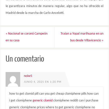
le garantizara minutos de manera regular, algo que no ha ofrecido el
Madrid desde la marcha de Carlo Ancelotti.
«
Nacional se coronó Campeón
Traían a Yopal marihuana en un
en su casa
bus desde Villavicencio
»
Un comentario
noiw5
JUNIO 4, 2025 EN 1:20 PM
how to get clomid pill can you get cheap clomiphene pills how can
i get clomiphene
generic clomid
clomiphene reddit can i purchase
generic clomiphene prices where to get generic clomiphene no