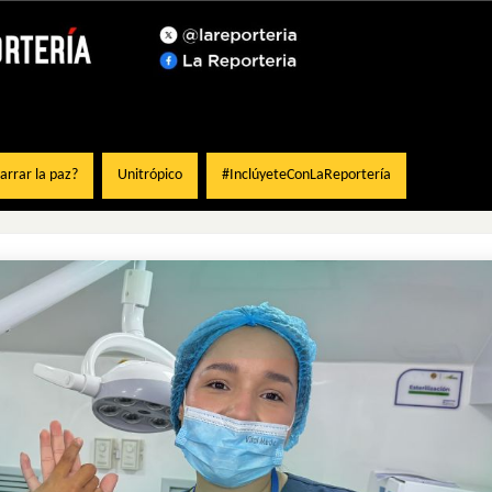
rrar la paz?
Unitrópico
#InclúyeteConLaReportería