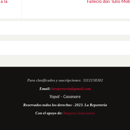
a la
Falleció don ‘Julio Mot
Para clasificados y suscripciones:
3112158302
Email:
lareporteria@gmail.com
Yopal - Casanare
Reservados todos los derechos - 2023. La Reportería
Con el apoyo de:
Imagina Soluciones