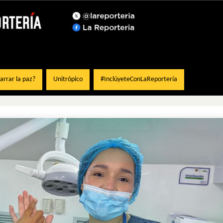
rrar la paz?
Unitrópico
#InclúyeteConLaReportería