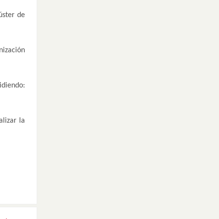
úster de
nización
idiendo:
lizar la