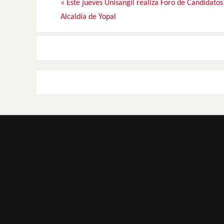
«
Este jueves Unisangil realiza Foro de Candidatos 
Alcaldía de Yopal