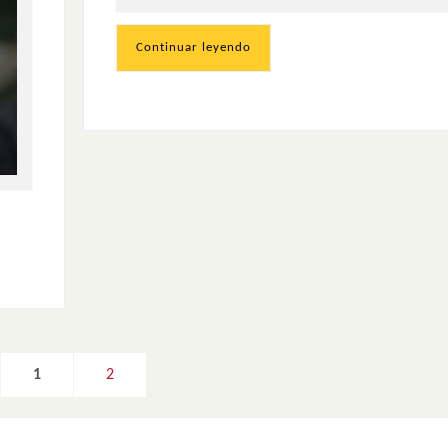
Continuar leyendo
1
2