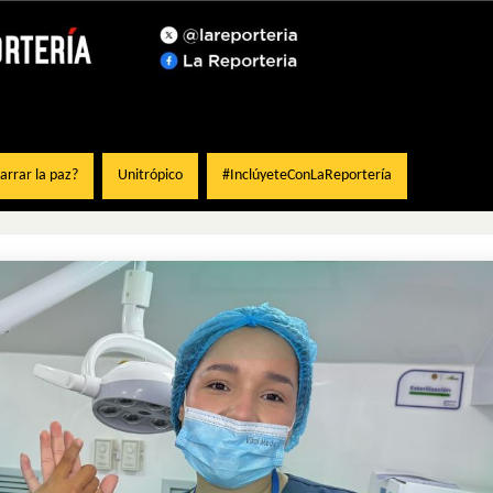
rrar la paz?
Unitrópico
#InclúyeteConLaReportería