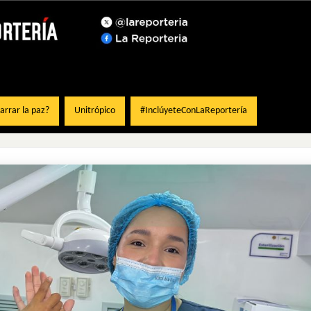
rrar la paz?
Unitrópico
#InclúyeteConLaReportería