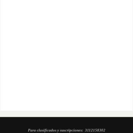
Para clasificados y suscripciones:
3112158302