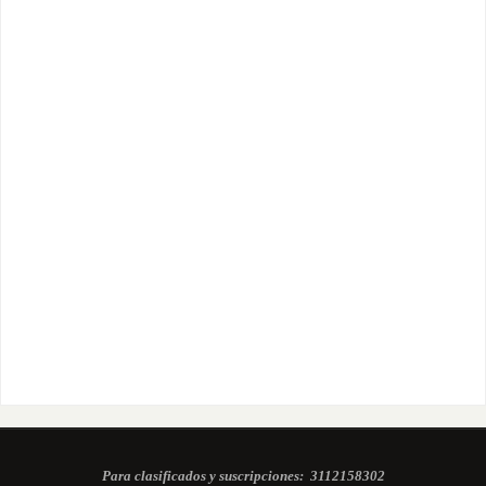
Para clasificados y suscripciones:
3112158302