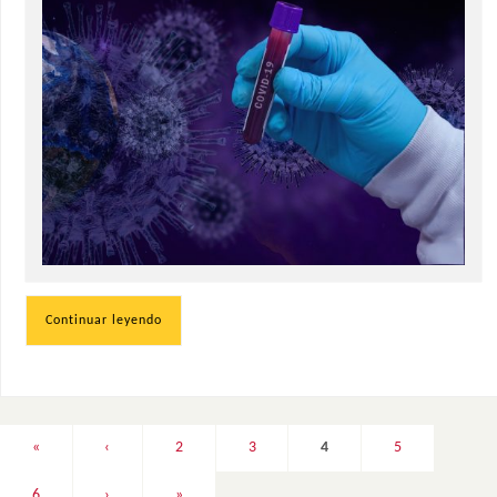
Continuar leyendo
«
‹
2
3
4
5
6
›
»