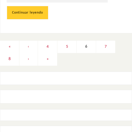
Continuar leyendo
«
‹
4
5
6
7
8
›
»