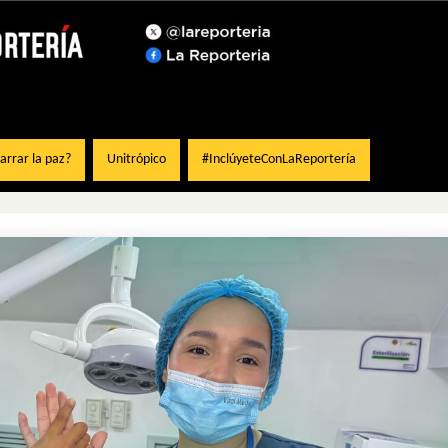
rrar la paz?
Unitrópico
#InclúyeteConLaReportería