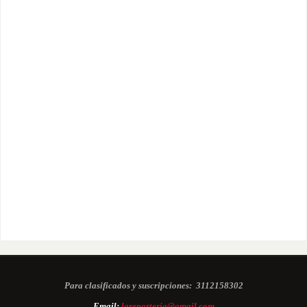
Para clasificados y suscripciones:
3112158302
Email:
lareporteria@gmail.com