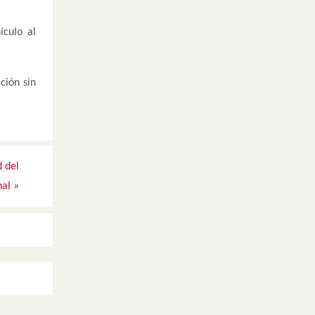
ículo al
ción sin
d del
nal
»