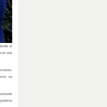
donde el
 con una
ersonas.
aron un
etamente
ajadores