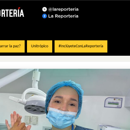
rrar la paz?
Unitrópico
#InclúyeteConLaReportería