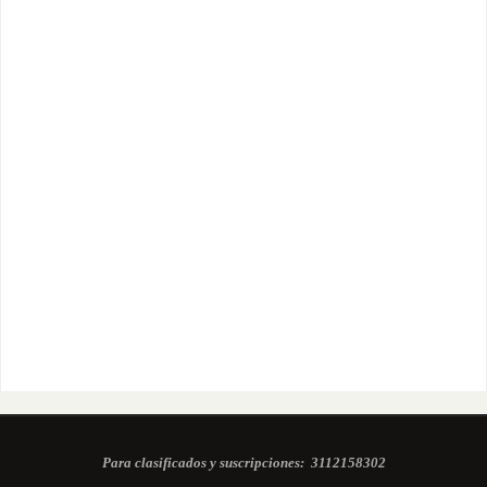
Para clasificados y suscripciones:
3112158302