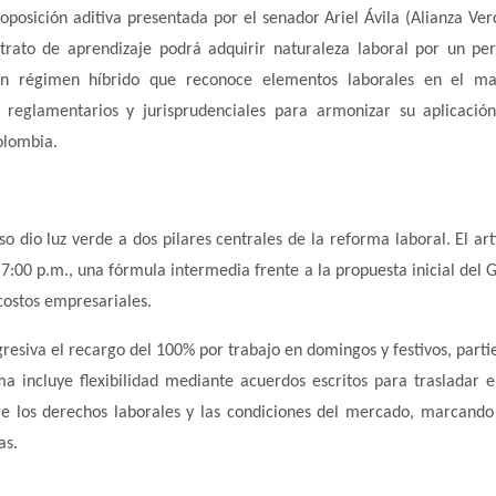
oposición aditiva presentada por el senador Ariel Ávila (Alianza Ver
trato de aprendizaje podrá adquirir naturaleza laboral por un pe
e un régimen híbrido que reconoce elementos laborales en el ma
s reglamentarios y jurisprudenciales para armonizar su aplicació
olombia.
o dio luz verde a dos pilares centrales de la reforma laboral. El art
 7:00 p.m., una fórmula intermedia frente a la propuesta inicial del 
 costos empresariales.
gresiva el recargo del 100% por trabajo en domingos y festivos, parti
 incluye flexibilidad mediante acuerdos escritos para trasladar e
tre los derechos laborales y las condiciones del mercado, marcando
as.