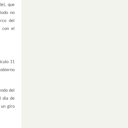
de), que
riodo no
rco del
n con el
ículo 11
Gobierno
endo del
l día de
 un giro