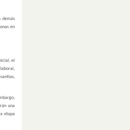
os demás
sonas en
cial, el
laboral,
santías,
embargo,
irán una
la etapa