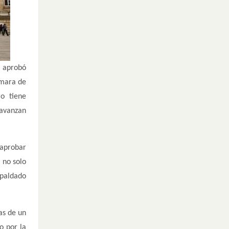
o aprobó
ámara de
o tiene
 avanzan
 aprobar
 no solo
spaldado
as de un
o por la