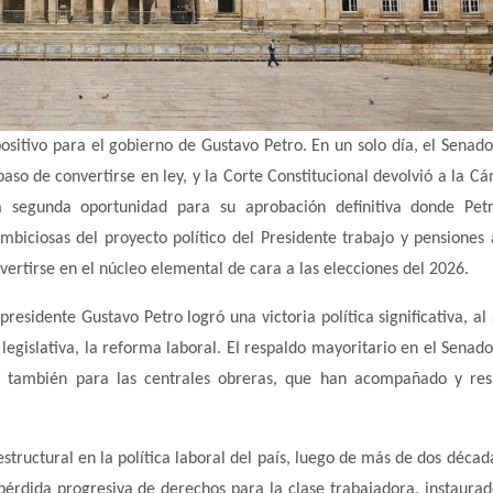
positivo para el gobierno de Gustavo Petro. En un solo día, el Senad
aso de convertirse en ley, y la Corte Constitucional devolvió a la C
a segunda oportunidad para su aprobación definitiva donde Petr
mbiciosas del proyecto político del Presidente trabajo y pensiones
vertirse en el núcleo elemental de cara a las elecciones del 2026.
residente Gustavo Petro logró una victoria política significativa, al
egislativa, la reforma laboral. El respaldo mayoritario en el Senado
no también para las centrales obreras, que han acompañado y re
structural en la política laboral del país, luego de más de dos décad
pérdida progresiva de derechos para la clase trabajadora, instaurad