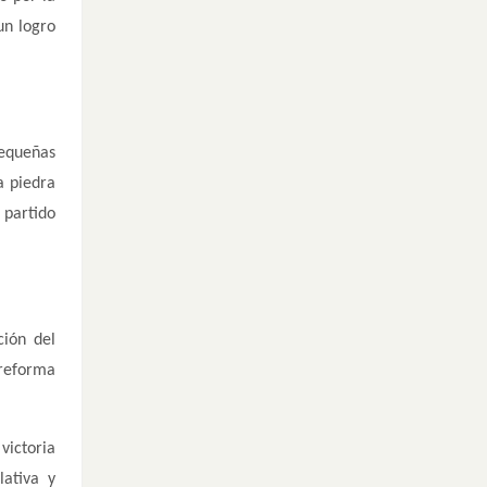
un logro
pequeñas
a piedra
 partido
ción del
 reforma
victoria
lativa y