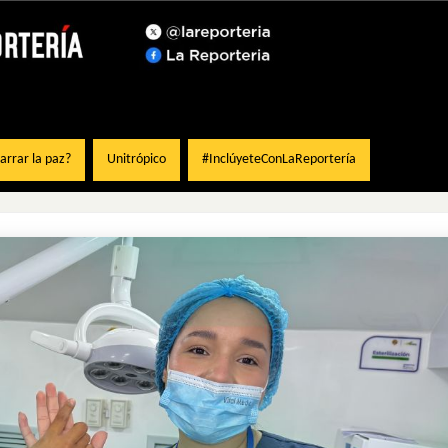
rrar la paz?
Unitrópico
#InclúyeteConLaReportería