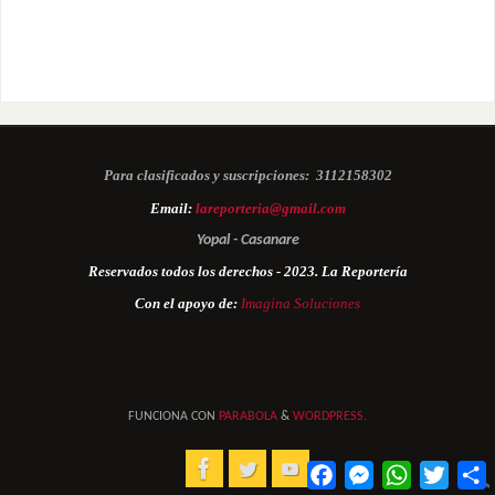
Para clasificados y suscripciones:
3112158302
Email:
lareporteria@gmail.com
Yopal - Casanare
Reservados todos los derechos - 2023. La Reportería
Con el apoyo de:
Imagina Soluciones
FUNCIONA CON
PARABOLA
&
WORDPRESS.
Facebook
Messenger
WhatsApp
Twitter
C