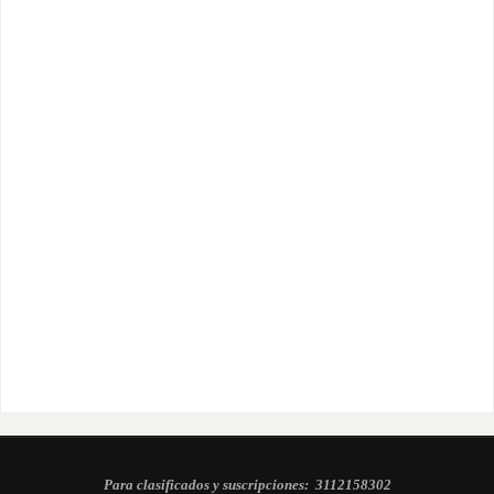
Para clasificados y suscripciones:
3112158302