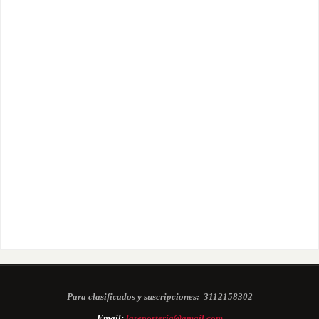
Para clasificados y suscripciones:
3112158302
Email:
lareporteria@gmail.com