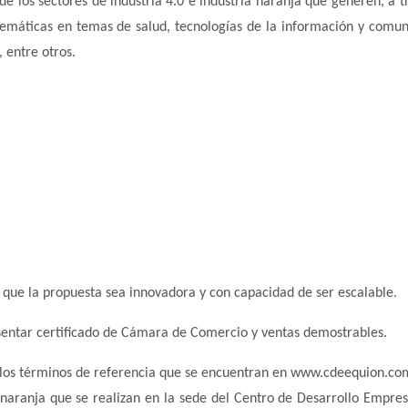
 los sectores de industria 4.0 e industria naranja que generen, a t
lemáticas en temas de salud, tecnologías de la información y comun
 entre otros.
 que la propuesta sea innovadora y con capacidad de ser escalable.
sentar certificado de Cámara de Comercio y ventas demostrables.
er los términos de referencia que se encuentran en www.cdeequion.com
 naranja que se realizan en la sede del Centro de Desarrollo Empres