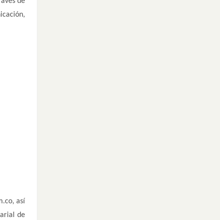
ravés de
icación,
.co, así
arial de