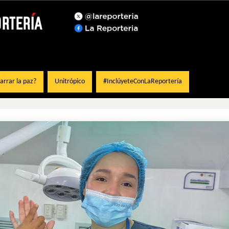
rrar la paz?
Unitrópico
#InclúyeteConLaReportería