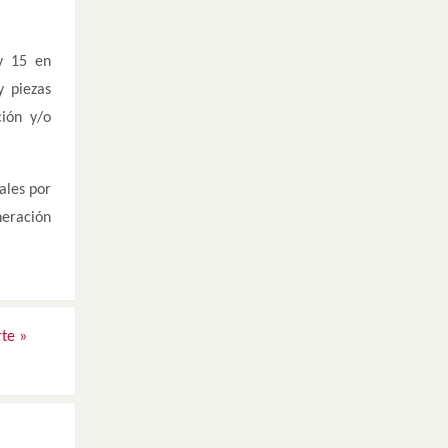
 y 15 en
y piezas
ción y/o
ales por
neración
rte
»