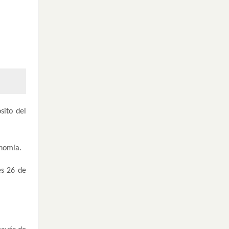
sito del
onomía.
es 26 de