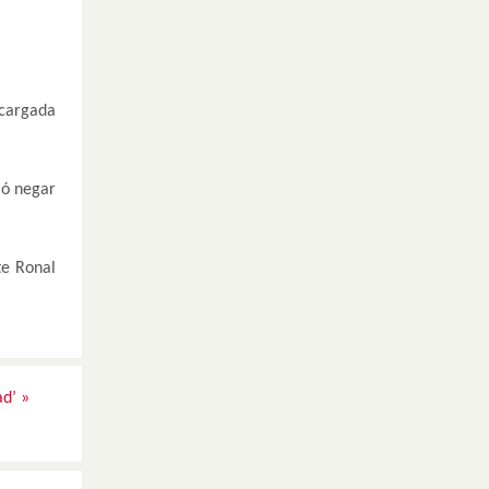
ncargada
ió negar
te Ronal
ad’
»