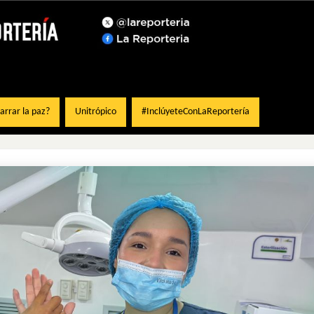
rrar la paz?
Unitrópico
#InclúyeteConLaReportería