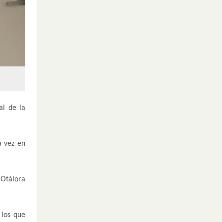
al de la
a vez en
 Otálora
 los que