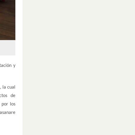
tación y
 la cual
ctos de
 por los
Casanare