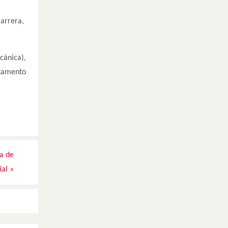
Barrera,
cánica),
rtamento
ta de
ial
»