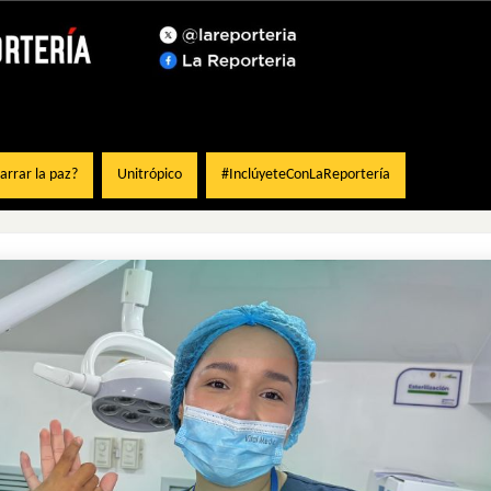
rrar la paz?
Unitrópico
#InclúyeteConLaReportería