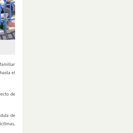
familiar
hasta el
yecto de
édula de
ictimas,