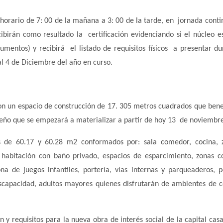
 horario de 7: 00 de la mañana a 3: 00 de la tarde, en jornada conti
ibirán como resultado la certificación evidenciando si el núcleo e
umentos) y recibirá el listado de requisitos físicos a presentar du
l 4 de Diciembre del año en curso.
on un espacio de construcción de 17. 305 metros cuadrados que bene
ueño que se empezará a materializar a partir de hoy 13 de noviembr
os de 60.17 y 60.28 m2 conformados por: sala comedor, cocina, 
r, habitación con baño privado, espacios de esparcimiento, zonas 
ona de juegos infantiles, portería, vías internas y parqueaderos, 
scapacidad, adultos mayores quienes disfrutarán de ambientes de c
 y requisitos para la nueva obra de interés social de la capital cas