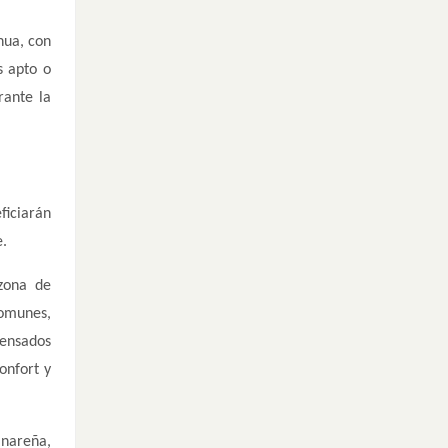
nua, con
s apto o
rante la
ficiarán
e.
zona de
comunes,
pensados
onfort y
anareña,