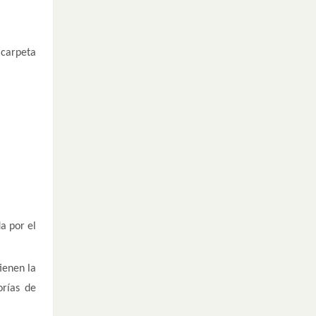
 carpeta
a por el
ienen la
orías de