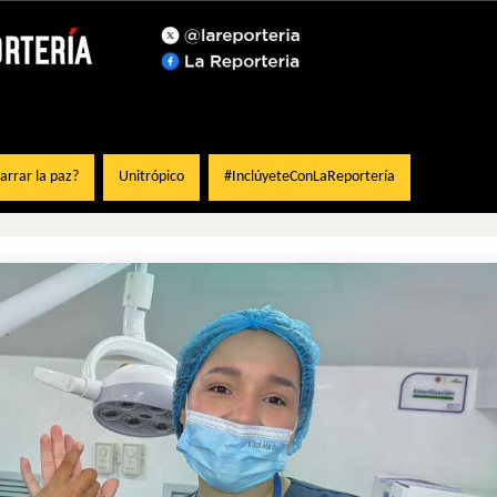
rrar la paz?
Unitrópico
#InclúyeteConLaReportería