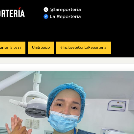
rrar la paz?
Unitrópico
#InclúyeteConLaReportería