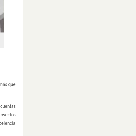
 más que
 cuentas
royectos
celencia