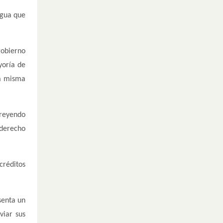
agua que
gobierno
yoría de
la misma
creyendo
 derecho
créditos
senta un
viar sus