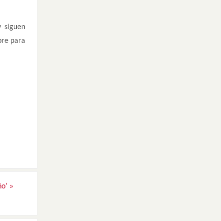
y siguen
bre para
ño’
»