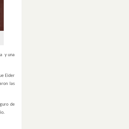
ta y una
ue Eider
aron las
eguro de
io.