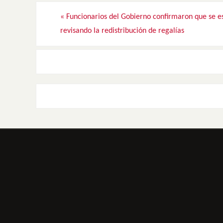
«
Funcionarios del Gobierno confirmaron que se e
revisando la redistribución de regalías