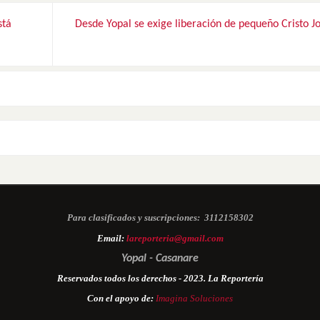
stá
Desde Yopal se exige liberación de pequeño Cristo J
Para clasificados y suscripciones:
3112158302
Email:
lareporteria@gmail.com
Yopal - Casanare
Reservados todos los derechos - 2023. La Reportería
Con el apoyo de:
Imagina Soluciones