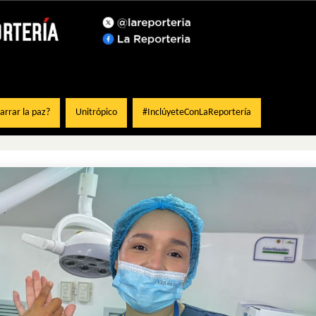
rrar la paz?
Unitrópico
#InclúyeteConLaReportería