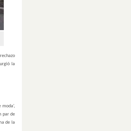
 rechazo
urgió la
e moda’,
n par de
ma de la