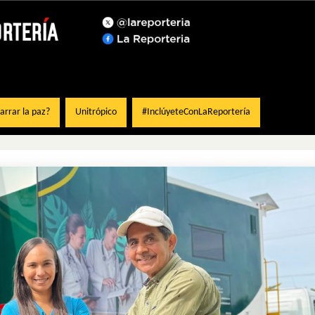
rrar la paz?
Unitrópico
#InclúyeteConLaReportería