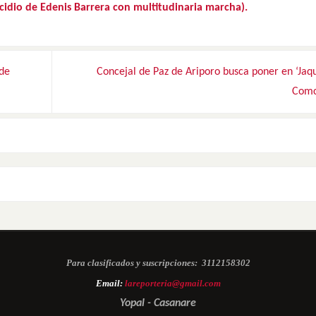
cidio de Edenis Barrera con multitudinaria marcha).
 de
Concejal de Paz de Ariporo busca poner en ‘Jaq
Com
Para clasificados y suscripciones:
3112158302
Email:
lareporteria@gmail.com
Yopal - Casanare