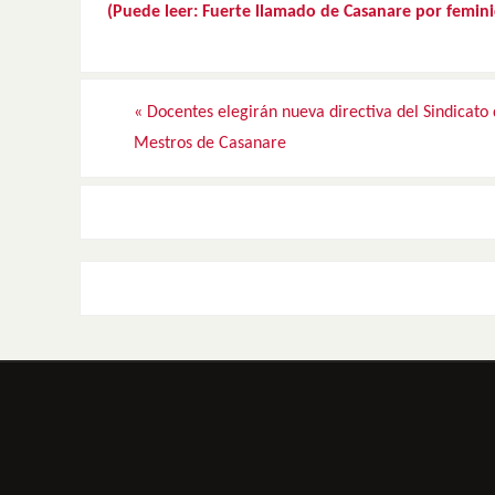
(Puede leer: Fuerte llamado de Casanare por femini
«
Docentes elegirán nueva directiva del Sindicato
Mestros de Casanare