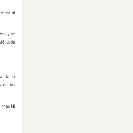
re en el
ven y se
aló Lyda
ra de la
 de las
a Más Ni