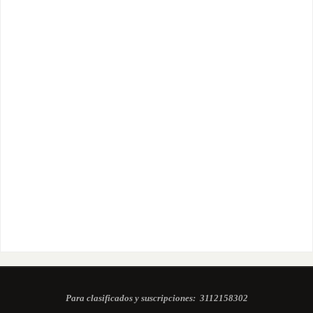
Para clasificados y suscripciones:
3112158302