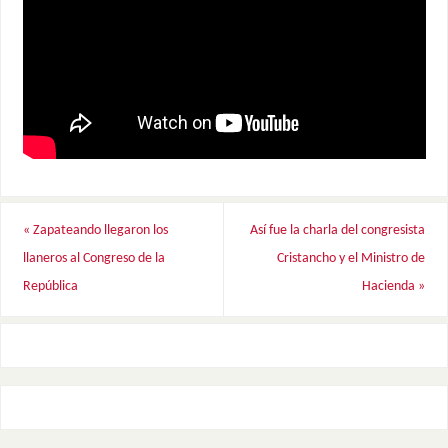
«
Zapateando llegaron los
Así fue la charla del congresista
llaneros al Congreso de la
Cristancho y el Ministro de
República
Hacienda
»