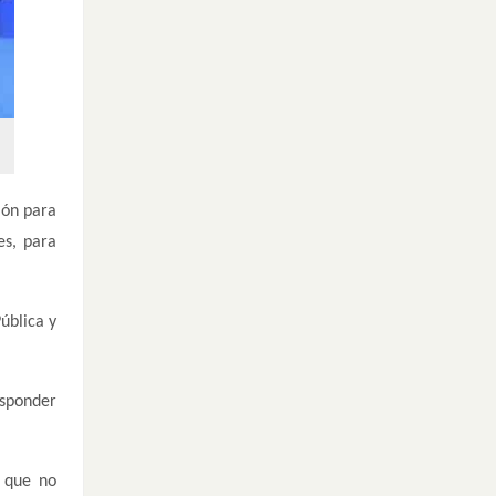
ión para
es, para
ública y
esponder
s que no