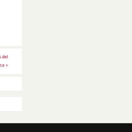
s del
ica
»