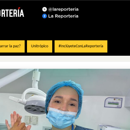
rrar la paz?
Unitrópico
#InclúyeteConLaReportería