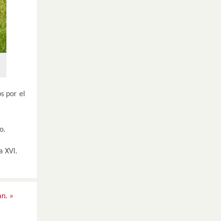
s por el
o.
a XVI.
an.
»