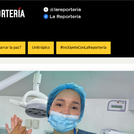
rrar la paz?
Unitrópico
#InclúyeteConLaReportería