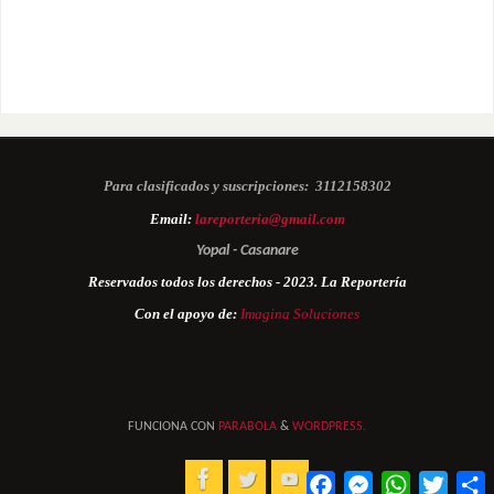
Para clasificados y suscripciones:
3112158302
Email:
lareporteria@gmail.com
Yopal - Casanare
Reservados todos los derechos - 2023. La Reportería
Con el apoyo de:
Imagina Soluciones
FUNCIONA CON
PARABOLA
&
WORDPRESS.
Facebook
Messenger
WhatsApp
Twitter
C