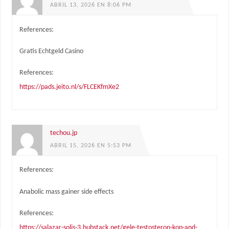
ABRIL 13, 2026 EN 8:06 PM
References:
Gratis Echtgeld Casino
References:
https://pads.jeito.nl/s/FLCEKfmXe2
techou.jp
ABRIL 15, 2026 EN 5:53 PM
References:
Anabolic mass gainer side effects
References:
https://salazar-solis-3.hubstack.net/gele-testosteron-kop-and-