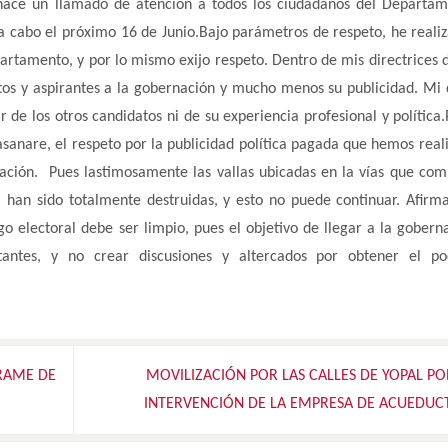
 hace un llamado de atención a todos los ciudadanos del Departa
 a cabo el próximo 16 de Junio.Bajo parámetros de respeto, he reali
epartamento, y por lo mismo exijo respeto. Dentro de mis directrices 
atos y aspirantes a la gobernación y mucho menos su publicidad. Mi 
de los otros candidatos ni de su experiencia profesional y política.
asanare, el respeto por la publicidad política pagada que hemos real
ación. Pues lastimosamente las vallas ubicadas en la vías que com
 han sido totalmente destruidas, y esto no puede continuar. Afir
go electoral debe ser limpio, pues el objetivo de llegar a la gobern
tantes, y no crear discusiones y altercados por obtener el po
RAME DE
MOVILIZACIÓN POR LAS CALLES DE YOPAL PO
INTERVENCIÓN DE LA EMPRESA DE ACUEDU