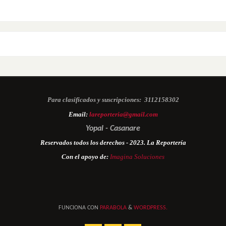
Para clasificados y suscripciones:
3112158302
Email:
lareporteria@gmail.com
Yopal - Casanare
Reservados todos los derechos - 2023. La Reportería
Con el apoyo de:
Imagina Soluciones
FUNCIONA CON
PARABOLA
&
WORDPRESS.