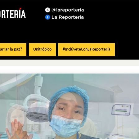
rrar la paz?
Unitrópico
#InclúyeteConLaReportería