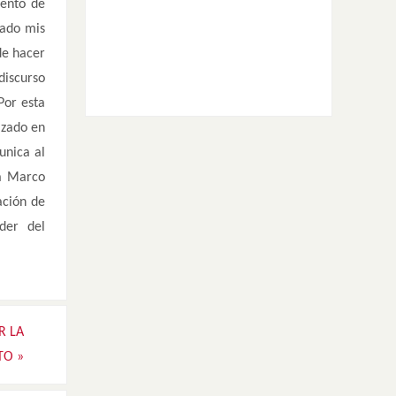
mento de
zado mis
de hacer
discurso
Por esta
izado en
unica al
ma Marco
ación de
der del
R LA
CTO
»