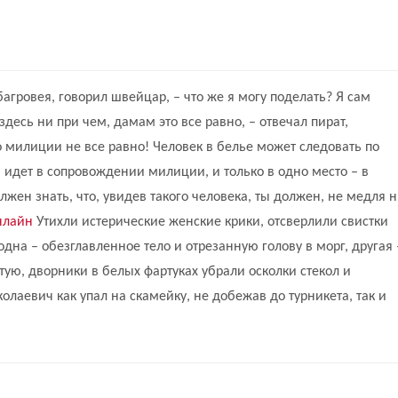
агровея, говорил швейцар, – что же я могу поделать? Я сам
есь ни при чем, дамам это все равно, – отвечал пират,
о милиции не все равно! Человек в белье может следовать по
н идет в сопровождении милиции, и только в одно место – в
жен знать, что, увидев такого человека, ты должен, не медля 
нлайн
Утихли истерические женские крики, отсверлили свистки
на – обезглавленное тело и отрезанную голову в морг, другая 
ую, дворники в белых фартуках убрали осколки стекол и
лаевич как упал на скамейку, не добежав до турникета, так и