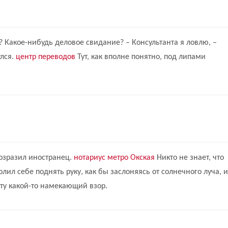
ли? Какое-нибудь деловое свидание? – Консультанта я ловлю, –
улся.
центр переводов
Тут, как вполне понятно, под липами
 возразил иностранец.
нотариус метро Окская
Никто не знает, что
олил себе поднять руку, как бы заслоняясь от солнечного луча, и
анту какой-то намекающий взор.