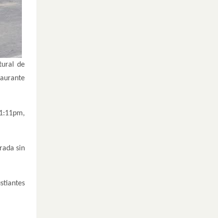
tural de
taurante
 1:11pm,
rada sin
stiantes