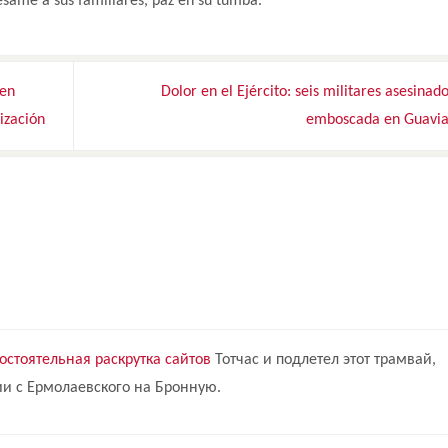
same a sus familiares, paz en su tumba.
 en
Dolor en el Ejército: seis militares asesinad
ización
emboscada en Guavi
остоятельная раскрутка сайтов
Тотчас и подлетел этот трамвай,
 с Ермолаевского на Бронную.