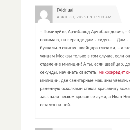
FAldriual
ABRIL 30, 2025 EN 11:03 AM
– Помилуйте, Арчибальд Арчибальдович, – б
понимаю, на веранде дамы сидят… – Дамы зд
буквально сжигая швейцара глазами, – а эт
улицам Москвы только в том случае, если о
отделение милиции! А ты, если швейцар, дол
секунды, начинать свистеть.
микрокредит о
милиции, две санитарные машины увезли: од
раненную осколками стекла красавицу вожат
засыпали песком кровавые лужи, а Иван Нико
остался на ней.