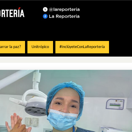
rrar la paz?
Unitrópico
#InclúyeteConLaReportería