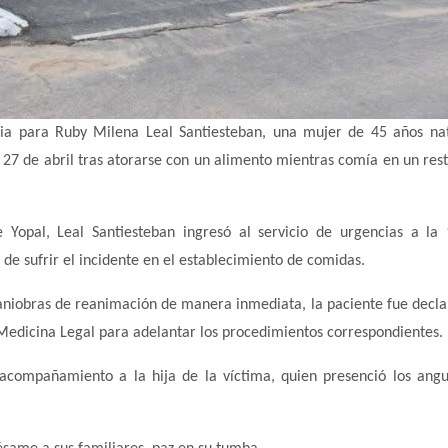
ia para Ruby Milena Leal Santiesteban, una mujer de 45 años na
27 de abril tras atorarse con un alimento mientras comía en un res
 Yopal, Leal Santiesteban ingresó al servicio de urgencias a la
o de sufrir el incidente en el establecimiento de comidas.
aniobras de reanimación de manera inmediata, la paciente fue decla
 Medicina Legal para adelantar los procedimientos correspondientes.
 acompañamiento a la hija de la víctima, quien presenció los angu