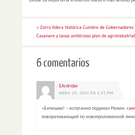
Desde La Reporteria envíamos nuestro más sentido pé
«
Zorro lidera histórica Cumbre de Gobernadores
Casanare y lanza ambicioso plan de agroindustrial
6 comentarios
EArdridar
ABRIL 29, 2025 EN 1:51 PM
«Батюшки! – испуганно подумал Рюхин.
сам
поворачивающий по новопроложенной линии