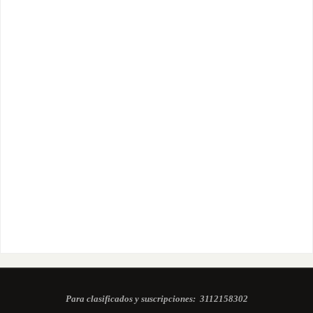
Para clasificados y suscripciones:
3112158302