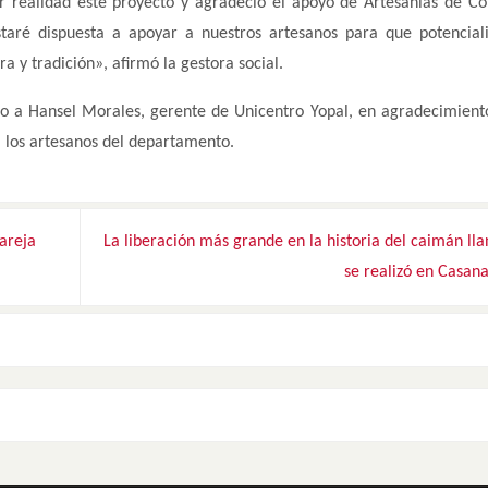
er realidad este proyecto y agradeció el apoyo de Artesanías de C
staré dispuesta a apoyar a nuestros artesanos para que potencial
a y tradición», afirmó la gestora social.
to a Hansel Morales, gerente de Unicentro Yopal, en agradecimient
 los artesanos del departamento.
areja
La liberación más grande en la historia del caimán ll
se realizó en Casan