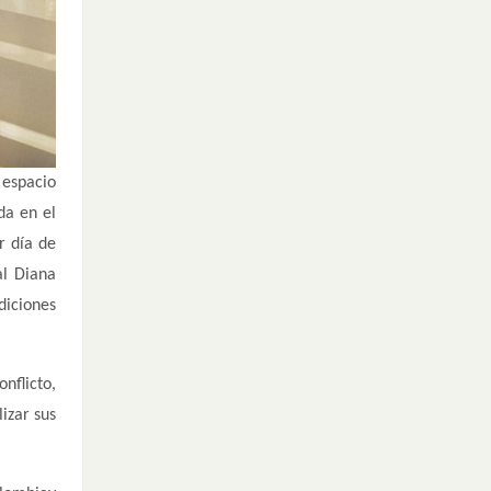
 espacio
da en el
r día de
al Diana
diciones
nflicto,
izar sus