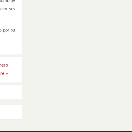
olombiay
icen sus
o por su
anero
are
»