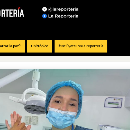
rrar la paz?
Unitrópico
#InclúyeteConLaReportería