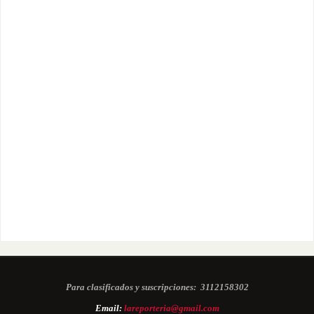
Para clasificados y suscripciones:
3112158302
Email:
lareporteria@gmail.com