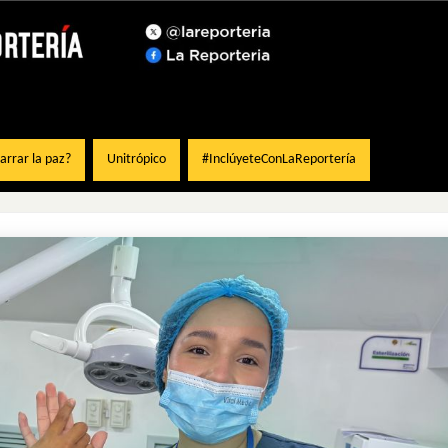
rrar la paz?
Unitrópico
#InclúyeteConLaReportería