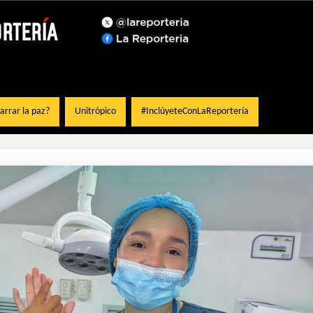
rrar la paz?
Unitrópico
#InclúyeteConLaReportería