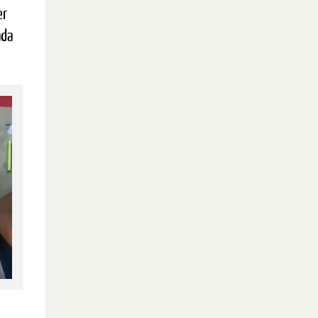
er
ada