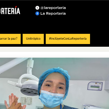
rrar la paz?
Unitrópico
#InclúyeteConLaReportería