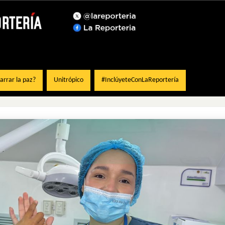
rrar la paz?
Unitrópico
#InclúyeteConLaReportería