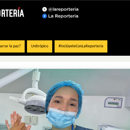
rrar la paz?
Unitrópico
#InclúyeteConLaReportería